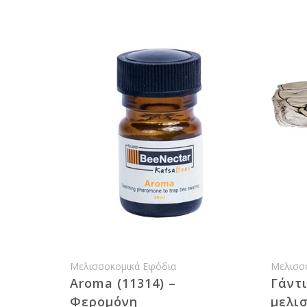
Μελισσοκομικά Εφόδια
Μελισσ
Aroma (11314) –
Γάντ
Φερομόνη
μελι