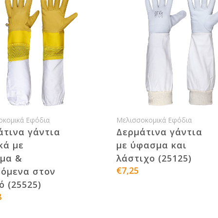
οκομικά Εφόδια
Μελισσοκομικά Εφόδια
άτινα γάντια
Δερμάτινα γάντια
κά με
με ύφασμα και
μα &
λάστιχο (25125)
€7,25
ζόμενα στον
 (25525)
8