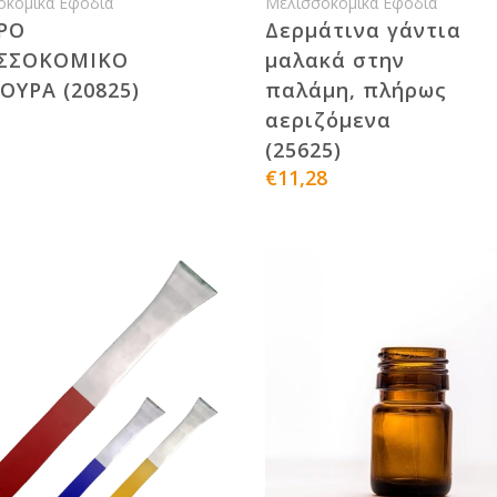
οκομικά Εφόδια
Μελισσοκομικά Εφόδια
ΡΟ
Δερμάτινα γάντια
ΣΣΟΚΟΜΙΚΟ
μαλακά στην
ΟΥΡΑ (20825)
παλάμη, πλήρως
αεριζόμενα
(25625)
€11,28