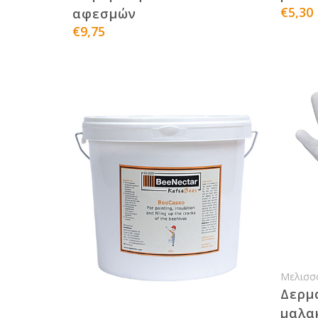
€5,30
αφεσμών
€9,75
Μελισσ
Δερμ
μαλα