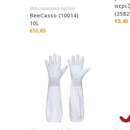
αερι
Μελισσοκομικά Εφόδια
(2582
BeeCasso (10014)
€8,46
10L
€55,65