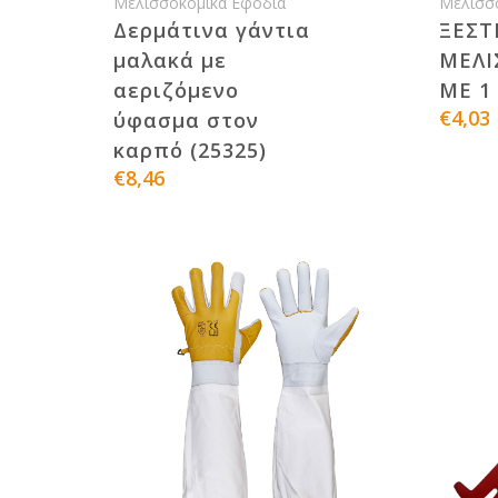
Μελισσοκομικά Εφόδια
Μελισσ
Δερμάτινα γάντια
ΞΕΣΤ
μαλακά με
ΜΕΛΙ
αεριζόμενο
ΜΕ 1 
€4,03
ύφασμα στον
καρπό (25325)
€8,46