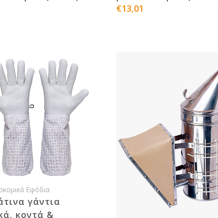
€13,01
οκομικά Εφόδια
άτινα γάντια
κά, κοντά &