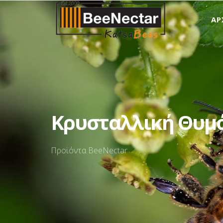
ΑΡ
Κρυσταλλική Θυμό
Προϊόντα BeeNectar