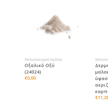
Μελισσοκομικά Εφόδια
Μελισσ
Οξαλικό Οξύ
Δερμ
(24024)
μαλα
€0,00
ύφασ
αερι
καρπό
€11,2